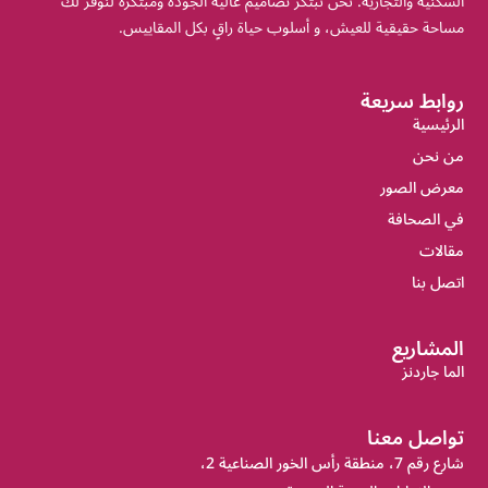
السكنية والتجارية. نحن نبتكر تصاميم عالية الجودة ومبتكرة لنوفر لك
مساحة حقيقية للعيش، و أسلوب حياة راقٍ بكل المقاييس.
روابط سريعة
الرئيسية
من نحن
معرض الصور
في الصحافة
مقالات
اتصل بنا
المشاريع
الما جاردنز
تواصل معنا
شارع رقم 7، منطقة رأس الخور الصناعية 2،