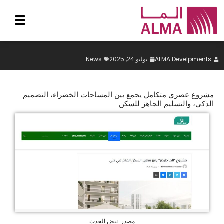
خطي
لى
لمحتوى
ALMA Develpments
يوليو 24, 2025
News
مشروع عصري متكامل يجمع بين المساحات الخضراء، التصميم
الذكي، والتسليم الجاهز للسكن
مصدر: نبض الحدث