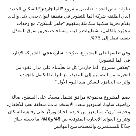
تناولت نبض الحدث تفاصيل مشروع
“الما جاردنز”
السكني الجديد
الذي أطلقته شركة الما للتطوير في منطقة ليوان بدبي لاند، والذي
يقدّم تجربة سكنية متكاملة بمفهوم “جاهز للسكن”، مع وحدات
مجهّزة بالكامل، تشطيبات راقية، ومساحات تخزين تفوق المعدّل
بنسبة تصل إلى 75%.
وفي تعليقها على المشروع، صرّحت
سارة عجي
، الشريكة الإدارية
في الما للتطوير:
“يعكس مشروع ‘الما جاردنز’ كل ما تعلّمناه على مدار عقود من
الخبرة، من التصميم إلى التنفيذ، مع التزامنا الكامل بالجودة
والراحة الجاهزة للسكن منذ اليوم الأول.”
يضم المشروع مجموعة مرافق تشمل مسبحًا على السطح، صالة
رياضية، ساونا، استوديو متعدد الاستخدامات، منطقة لعب للأطفال،
وحديقة “زن”، مما يعزز من جودة الحياة ويركّز على رفاهية السكان.
وتتراوح العوائد الإيجارية المتوقعة بين
9% و10%
، ما يجعله خيارًا
جذّابًا للمستثمرين والمستخدمين النهائيين.